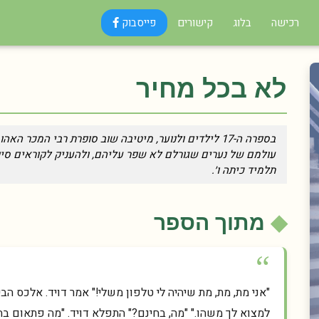
רכישה
בלוג
קישורים
פייסבוק
לא בכל מחיר
בספרה ה-17 לילדים ולנוער, מיטיבה שוב סופרת רבי המכ
עולמם של נערים שגורלם לא שפר עליהם, ולהעניק לקוראים סיפור
תלמיד כיתה ו׳.
מתוך הספר
"אני מת, מת, מת שיהיה לי טלפון משלי!" אמר דויד. אלכס הב
למצוא לך משהו." "מה, בחינם?" התפלא דויד. "מה פתאום בחינ