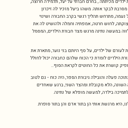
ילדים מכיתתה , בחרם חברתי על יעל, תלמידה חרוצה,
סרבת לבקר אותה. משהו ביעל מזכיר לה זיכרון
עמה, מתרחש תהליך רגשי בקרב החבורה ושינוי
צוקתה, לחוש חרטה, אמפתיה וחמלה ולהושיט לה את
מלווה במעשה נתינה מרגש מצד חבורת הילדים, המסמל
ת לעורם של ילדים, על סף היותם בני נוער, מתארת את
רת הילדים לומדת כי הכוח שלהם כחבורה יכול לחולל
ופיק קושרת את כל החוטים לקראת הסוף...
כה פעלה והובילה גיבורת הספר, היה כוח - גם לטוב
ה השונה, הלא מקובלת ומהצד השני, ברגע שאחדים
לתמיכה בילדה, למעשה מופלא של נתינה.
, היא מרגשת אותי הן בתור אדם והן בתור סופרת.