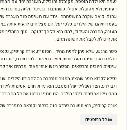
נעמה היא ילדה תוססת, מקובלת ומובילה, מעורבת יחד עם חבורת 
דעתנית ולא מקובלת, אפילו כשמתברר כשיעל חלתה בסרטן היא מ
עמום, כואב שקרה במשפחתה... יחד עם חשיפת סוד מעברה של נ
בעמדותיהם של הילדים כלפי יעל, הם מצליחים לראות אותה במ
העזרה, החברה והעידוד, להם היא כל כך זקוקה... סוף התהליך 
את היכולת לקבל את השונה מהם.
ספר מרגש, שלא ניתן להניח מהיד... הסופרת, אורה קרופיק, נכנס
עולמם ואת שפתם העכשווית ויוצרת סיפור בלתי נשכח, שבו חבו
שינויים חיובים ומרפאים. הספר ריגש אותי מאוד. מדהים איך קר
נפלא לקרוא ספר שמציג תמונה מורכבת בה לחבורת הילדים, שבתו
וגם לרע, הצד השלילי של המטבע הוא נידוי, חרם, אטימות לילד
מהם גילו אמפתיה כלפי הילדה, הם סחפו וגייסו את כל החבורה 
אורה קרופיק, היא תושבת פרדס חנה כרכור וקוראת בספרייה שלנו
כל הפוסטים