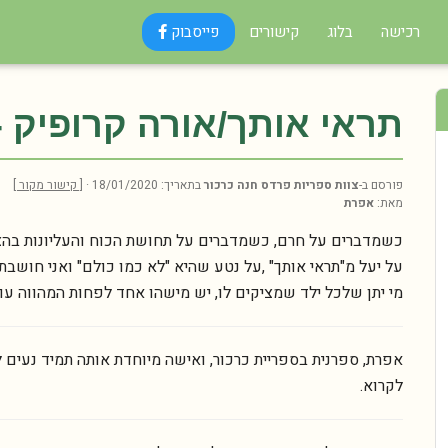
רכישה
בלוג
קישורים
פייסבוק
תראי אותך/אורה קרופיק -
פורסם ב-
צוות ספריות פרדס חנה כרכור
בתאריך: 18/01/2020 ·
[ קישור מקור ]
מאת:
אפרת
כשמדברים על חרם, כשמדברים על תחושת הכוח והעליונות בהצקה
על יעל מ"תראי אותך" ,על נטע שהיא "לא כמו כולם" ואני חושבת ע
מי יתן שלכל ילד שמציקים לו, יש מישהו אחד לפחות המהווה עוג
אפרת, ספרנית בספריית כרכור, ואישה מיוחדת אותה תמיד נעים ל
לקרוא.